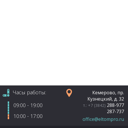
Часы работы:
Кемерово, пр.
Кузнецкий, д. 32
09:00 - 19:00
288-977
т.: +7 (3842)
287-737
10:00 - 17:00
office@eltompro.ru