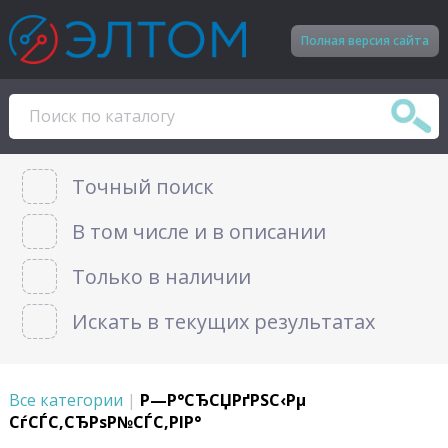
Полная версия сайта
Точный поиск
В том числе и в описании
Только в наличии
Искать в текущих результатах
Все категории
|
Р—Р°СЂСЏРґРЅС‹Рµ
СѓСЃС‚СЂРѕР№СЃС‚РІР°