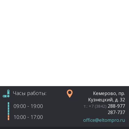
Часы работы:
Кемерово, пр.
Кузнецкий, д. 32
09:00 - 19:00
288-977
т.: +7 (3842)
287-737
10:00 - 17:00
office@eltompro.ru