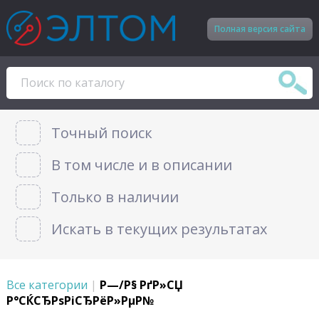
Полная версия сайта
Точный поиск
В том числе и в описании
Только в наличии
Искать в текущих результатах
Все категории
|
Р—/Р§ РґР»СЏ
Р°СЌСЂРѕРіСЂРёР»РµР№