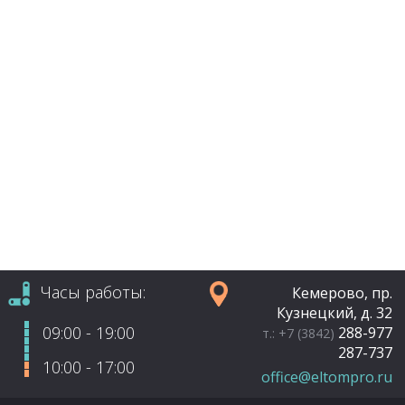
Часы работы:
Кемерово, пр.
Кузнецкий, д. 32
09:00 - 19:00
288-977
т.: +7 (3842)
287-737
10:00 - 17:00
office@eltompro.ru