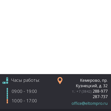
Часы работы:
Кемерово, пр.
Кузнецкий, д. 32
09:00 - 19:00
288-977
т.: +7 (3842)
287-737
10:00 - 17:00
office@eltompro.ru