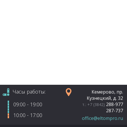
Часы работы:
Кемерово, пр.
Кузнецкий, д. 32
09:00 - 19:00
288-977
т.: +7 (3842)
287-737
10:00 - 17:00
office@eltompro.ru