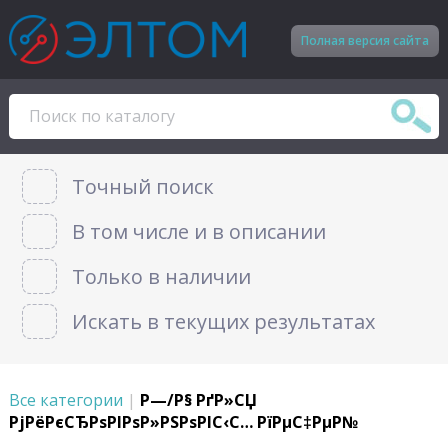
Полная версия сайта
Точный поиск
В том числе и в описании
Только в наличии
Искать в текущих результатах
Все категории
|
Р—/Р§ РґР»СЏ
РјРёРєСЂРѕРІРѕР»РЅРѕРІС‹С… РїРµС‡РµР№