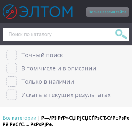
Полная версия сайта
Точный поиск
В том числе и в описании
Только в наличии
Искать в текущих результатах
Все категории
|
Р—/Р§ РґР»СЏ РјСЏСЃРѕСЂСѓР±РѕРє
Рё РєСѓС…. РєРѕРјР±.