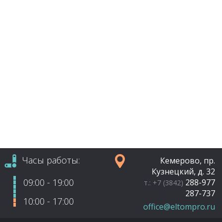
Часы работы:
Кемерово, пр.
Кузнецкий, д. 32
09:00 - 19:00
288-977
т.: +7 (3842)
287-737
10:00 - 17:00
office@eltompro.ru