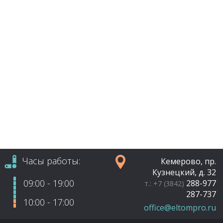
Часы работы:
Кемерово, пр.
Кузнецкий, д. 32
09:00 - 19:00
288-977
т.: +7 (3842)
287-737
10:00 - 17:00
office@eltompro.ru