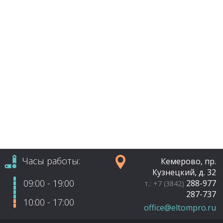
Часы работы:
Кемерово, пр.
Кузнецкий, д. 32
09:00 - 19:00
288-977
т.: +7 (3842)
287-737
10:00 - 17:00
office@eltompro.ru