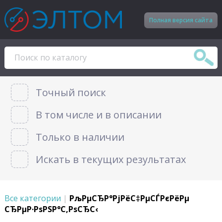
Полная версия сайта
Точный поиск
В том числе и в описании
Только в наличии
Искать в текущих результатах
Все категории
|
РљРµСЂР°РјРёС‡РµСЃРєРёРµ
СЂРµР·РѕРЅР°С‚РѕСЂС‹