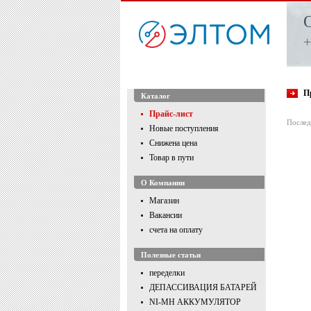
+
П
Каталог
Прайс-лист
Послед
Новые поступления
Снижена цена
Товар в пути
О Компании
Магазин
Вакансии
счета на оплату
Полезные статьи
переделки
ДЕПАССИВАЦИЯ БАТАРЕЙ
NI-MH АККУМУЛЯТОР