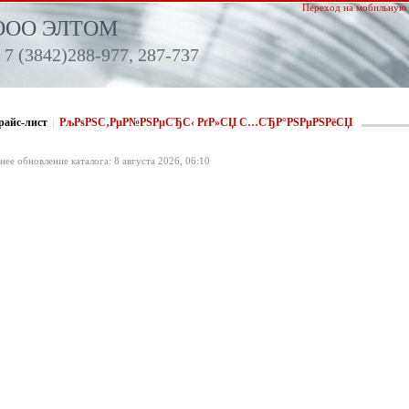
Переход на мобильную 
ООО ЭЛТОМ
 7 (3842)288-977, 287-737
райс-лист
|
РљРѕРЅС‚РµР№РЅРµСЂС‹ РґР»СЏ С…СЂР°РЅРµРЅРёСЏ
нее обновление каталога: 8 августа 2026, 06:10