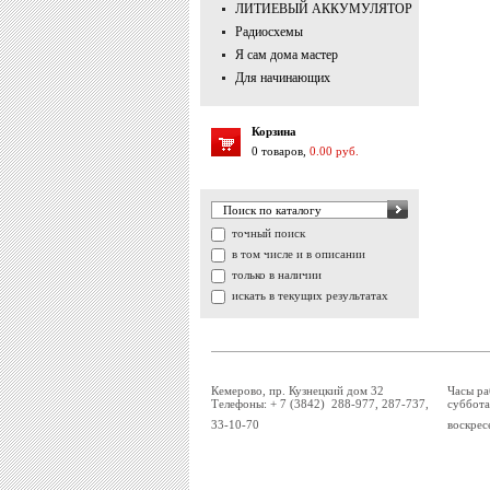
ЛИТИЕВЫЙ АККУМУЛЯТОР
Радиосхемы
Я сам дома мастер
Для начинающих
Корзина
0 товаров,
0.00 руб.
точный поиск
в том числе и в описании
только в наличии
искать в текущих результатах
Кемерово, пр. Кузнецкий дом 32
Часы ра
Телефоны: + 7 (3842) 288-977, 287-737,
суббота
33-10-70
воскрес