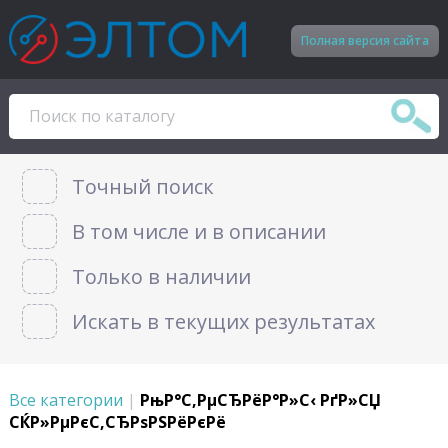
Полная версия сайта
Точный поиск
В том числе и в описании
Только в наличии
Искать в текущих результатах
Все категории
|
РњР°С‚РµСЂРёР°Р»С‹ РґР»СЏ
СЌР»РµРєС‚СЂРѕРЅРёРєРё