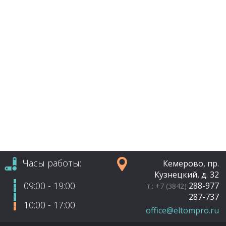
Часы работы:
Кемерово, пр.
Кузнецкий, д. 32
09:00 - 19:00
288-977
т.: +7 (3842)
287-737
10:00 - 17:00
office@eltompro.ru