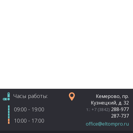
Часы работы:
Кемерово, пр.
Кузнецкий, д. 32
09:00 - 19:00
288-977
т.: +7 (3842)
287-737
10:00 - 17:00
office@eltompro.ru