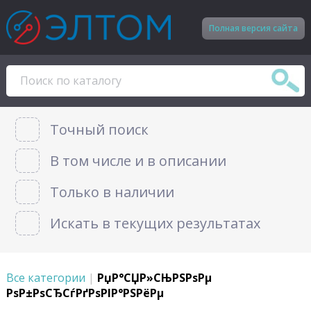
Полная версия сайта
Точный поиск
В том числе и в описании
Только в наличии
Искать в текущих результатах
Все категории
|
РџР°СЏР»СЊРЅРѕРµ
РѕР±РѕСЂСѓРґРѕРІР°РЅРёРµ