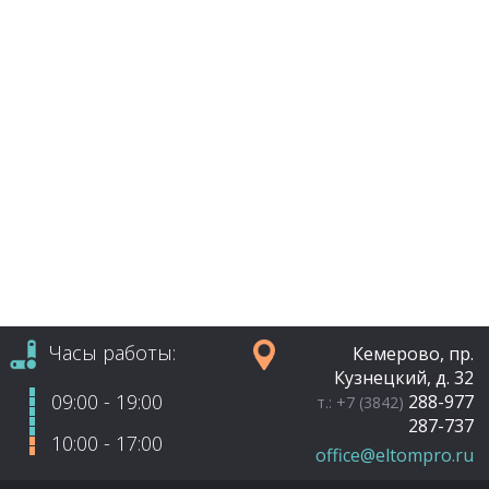
Часы работы:
Кемерово, пр.
Кузнецкий, д. 32
09:00 - 19:00
288-977
т.: +7 (3842)
287-737
10:00 - 17:00
office@eltompro.ru