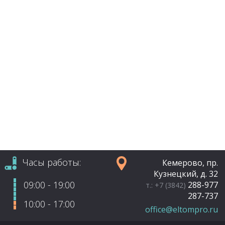
Часы работы:
Кемерово, пр.
Кузнецкий, д. 32
09:00 - 19:00
288-977
т.: +7 (3842)
287-737
10:00 - 17:00
office@eltompro.ru