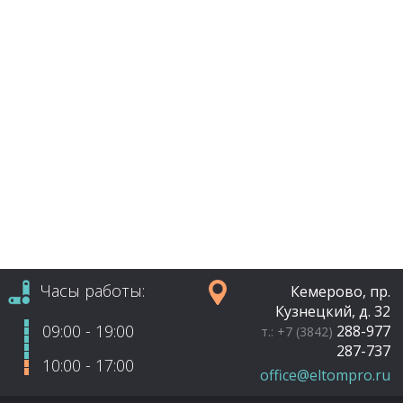
Часы работы:
Кемерово, пр.
Кузнецкий, д. 32
09:00 - 19:00
288-977
т.: +7 (3842)
287-737
10:00 - 17:00
office@eltompro.ru