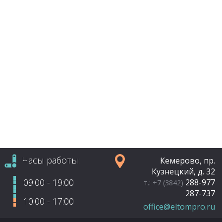
Часы работы:
Кемерово, пр.
Кузнецкий, д. 32
09:00 - 19:00
288-977
т.: +7 (3842)
287-737
10:00 - 17:00
office@eltompro.ru