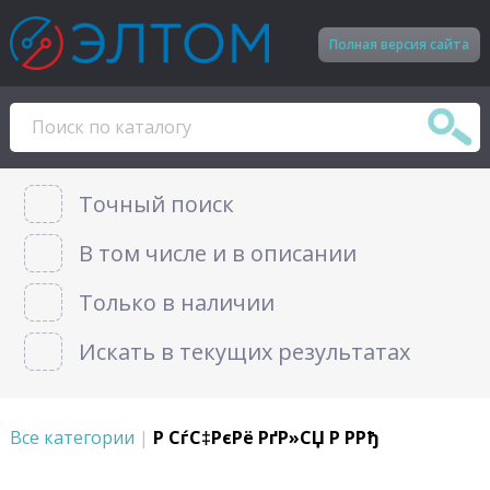
Полная версия сайта
Точный поиск
В том числе и в описании
Только в наличии
Искать в текущих результатах
Все категории
|
Р СѓС‡РєРё РґР»СЏ Р Р­Рђ