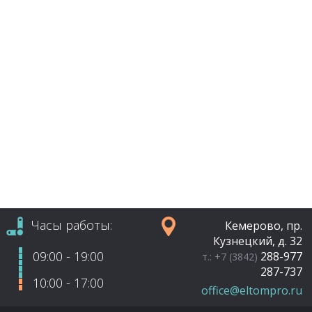
Часы работы:
Кемерово, пр.
Кузнецкий, д. 32
09:00 - 19:00
288-977
т.: +7 (3842)
287-737
10:00 - 17:00
office@eltompro.ru