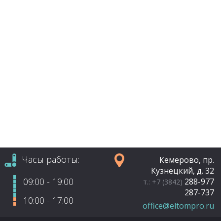
Часы работы:
Кемерово, пр.
Кузнецкий, д. 32
09:00 - 19:00
288-977
т.: +7 (3842)
287-737
10:00 - 17:00
office@eltompro.ru