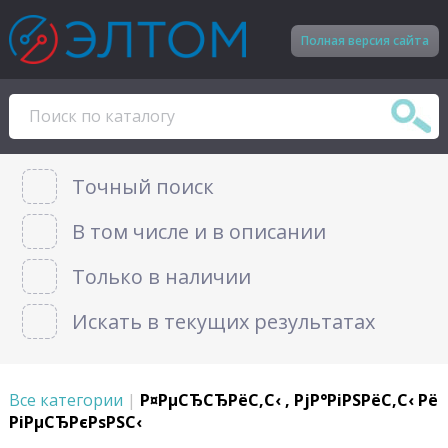
Полная версия сайта
Точный поиск
В том числе и в описании
Только в наличии
Искать в текущих результатах
Все категории
|
Р¤РµСЂСЂРёС‚С‹ , РјР°РіРЅРёС‚С‹ Рё
РіРµСЂРєРѕРЅС‹