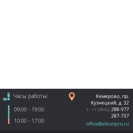
Часы работы:
Кемерово, пр.
Кузнецкий, д. 32
09:00 - 19:00
288-977
т.: +7 (3842)
287-737
10:00 - 17:00
office@eltompro.ru