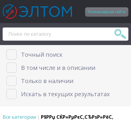
Полная версия сайта
Точный поиск
В том числе и в описании
Только в наличии
Искать в текущих результатах
Все категории
|
Р§РРџ СЌР»РµРєС‚СЂРѕР»РёС‚