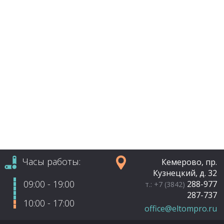
Часы работы:
Кемерово, пр.
Кузнецкий, д. 32
09:00 - 19:00
288-977
т.: +7 (3842)
287-737
10:00 - 17:00
office@eltompro.ru