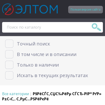
Полная версия сайта
Точный поиск
В том числе и в описании
Только в наличии
Искать в текущих результатах
Все категории
|
Р§РёСЃС‚СЏС‰РёРµ СЃСЂ-РІР° РґР»
Р±С‹С‚. С‚РµС…РЅРёРєРё