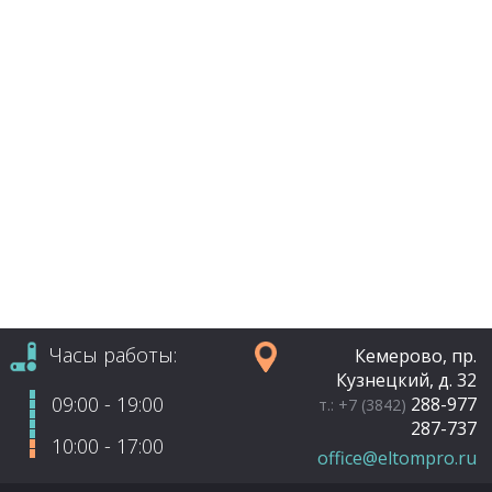
Часы работы:
Кемерово, пр.
Кузнецкий, д. 32
09:00 - 19:00
288-977
т.: +7 (3842)
287-737
10:00 - 17:00
office@eltompro.ru