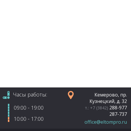
Часы работы:
Кемерово, пр.
Кузнецкий, д. 32
09:00 - 19:00
288-977
т.: +7 (3842)
287-737
10:00 - 17:00
office@eltompro.ru